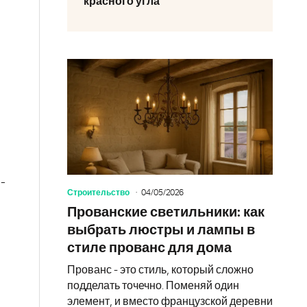
красного угла
-
Строительство
04/05/2026
Прованские светильники: как
выбрать люстры и лампы в
стиле прованс для дома
Прованс - это стиль, который сложно
подделать точечно. Поменяй один
элемент, и вместо французской деревни