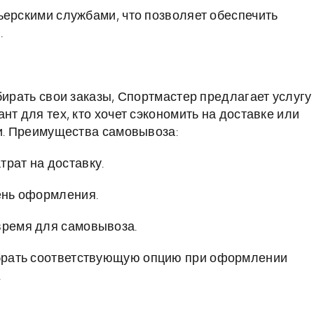
ьерскими службами, что позволяет обеспечить
.
бирать свои заказы, Спортмастер предлагает услугу
нт для тех, кто хочет сэкономить на доставке или
ти. Преимущества самовывоза:
трат на доставку.
день оформления.
время для самовывоза.
брать соответствующую опцию при оформлении
.