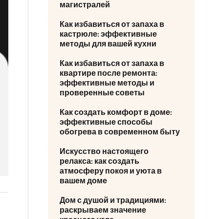
магистралей
Как избавиться от запаха в
кастрюле: эффективные
методы для вашей кухни
Как избавиться от запаха в
квартире после ремонта:
эффективные методы и
проверенные советы
Как создать комфорт в доме:
эффективные способы
обогрева в современном быту
Искусство настоящего
релакса: как создать
атмосферу покоя и уюта в
вашем доме
Дом с душой и традициями:
раскрываем значение