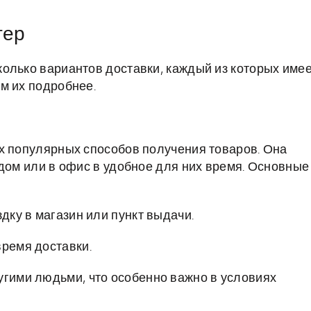
тер
олько вариантов доставки, каждый из которых имее
м их подробнее.
х популярных способов получения товаров. Она
 дом или в офис в удобное для них время. Основные
здку в магазин или пункт выдачи.
время доставки.
угими людьми, что особенно важно в условиях