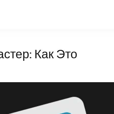
perm-most.ru
стер: Как Это