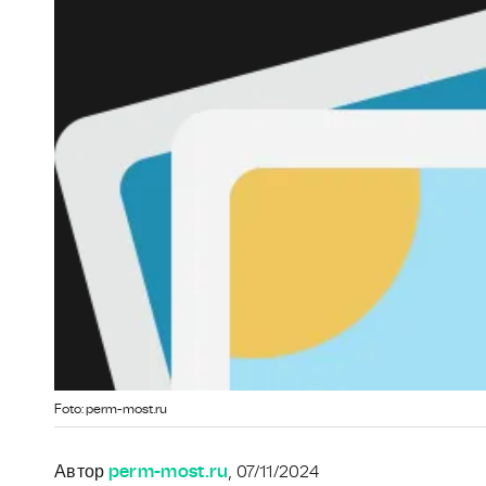
Foto: perm-most.ru
Автор
perm-most.ru
, 07/11/2024