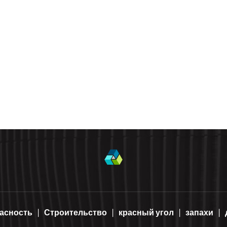
асность
Строительство
красный угол
запахи