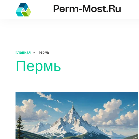
Perm-Most.ru
perm-most.ru
Главная
Пермь
Пермь